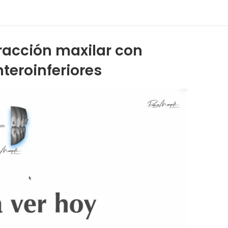
tracción maxilar con
teroinferiores