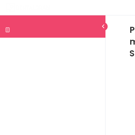
P
m
S