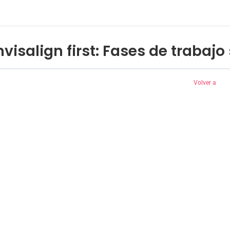
nvisalign first: Fases de trabaj
Volver a